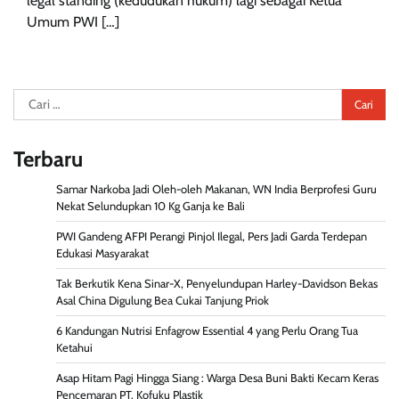
legal standing (kedudukan hukum) lagi sebagai Ketua
Umum PWI […]
Cari
untuk:
Terbaru
Samar Narkoba Jadi Oleh-oleh Makanan, WN India Berprofesi Guru
Nekat Selundupkan 10 Kg Ganja ke Bali
PWI Gandeng AFPI Perangi Pinjol Ilegal, Pers Jadi Garda Terdepan
Edukasi Masyarakat
Tak Berkutik Kena Sinar-X, Penyelundupan Harley-Davidson Bekas
Asal China Digulung Bea Cukai Tanjung Priok
6 Kandungan Nutrisi Enfagrow Essential 4 yang Perlu Orang Tua
Ketahui
Asap Hitam Pagi Hingga Siang : Warga Desa Buni Bakti Kecam Keras
Pencemaran PT. Kofuku Plastik