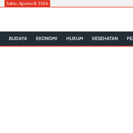
Skip
Sabtu, Agustus 8, 2026
to
content
BUDAYA
EKONOMI
HUKUM
KESEHATAN
PE