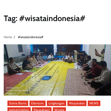
Tag:
#wisataindonesia#
Home
#wisataindonesia#
Dunia Bisnis
Ekonomi
Lingkungan
Masyarakat
NEWS
pemerintahan
Perusahaan
Wisata