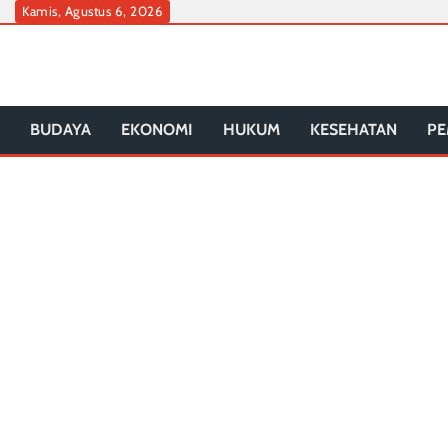
Skip
Kamis, Agustus 6, 2026
to
content
BUDAYA
EKONOMI
HUKUM
KESEHATAN
PE