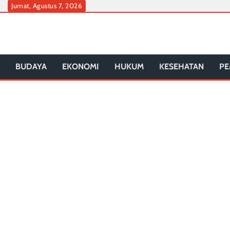
Skip
Jumat, Agustus 7, 2026
to
content
BUDAYA
EKONOMI
HUKUM
KESEHATAN
PE