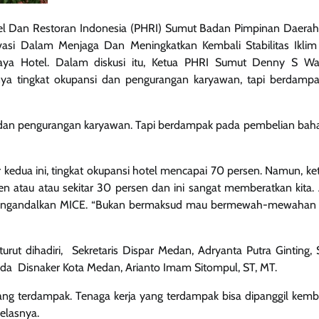
 Dan Restoran Indonesia (PHRI) Sumut Badan Pimpinan Daera
vasi Dalam Menjaga Dan Meningkatkan Kembali Stabilitas Ikli
naya Hotel. Dalam diskusi itu, Ketua PHRI Sumut Denny S W
ya tingkat okupansi dan pengurangan karyawan, tapi berdamp
l dan pengurangan karyawan. Tapi berdampak pada pembelian bah
r kedua ini, tingkat okupansi hotel mencapai 70 persen. Namun, ke
sen atau atau sekitar 30 persen dan ini sangat memberatkan kita.
h mengandalkan MICE. “Bukan bermaksud mau bermewah-mewahan 
 turut dihadiri, Sekretaris Dispar Medan, Adryanta Putra Ginting,
uda Disnaker Kota Medan, Arianto Imam Sitompul, ST, MT.
ang terdampak. Tenaga kerja yang terdampak bisa dipanggil kemba
jelasnya.