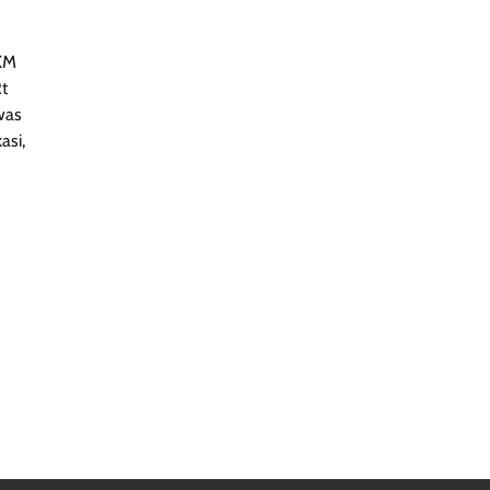
KM
t
was
asi,