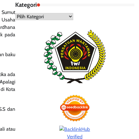
Kategori
h Sumut
Kategori
m Usaha
ardhana
ak pada
an baku
tika ada
 Apalagi
di Kota
 S.S dan
li atau