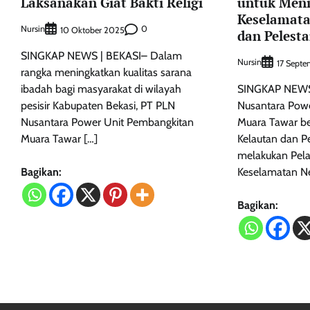
Laksanakan Giat Bakti Religi
untuk Men
Keselamata
Nursin
0
10 Oktober 2025
dan Pelest
SINGKAP NEWS | BEKASI– Dalam
Nursin
17 Sept
rangka meningkatkan kualitas sarana
ibadah bagi masyarakat di wilayah
SINGKAP NEWS
pesisir Kabupaten Bekasi, PT PLN
Nusantara Pow
Nusantara Power Unit Pembangkitan
Muara Tawar be
Muara Tawar […]
Kelautan dan P
melakukan Pela
Bagikan:
Keselamatan N
Bagikan: