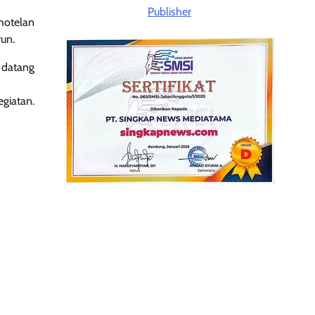
hotelan
run.
 datang
giatan.