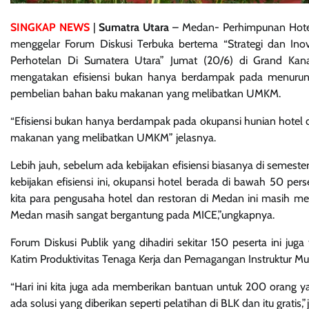
SINGKAP NEWS
|
Sumatra Utara
– Medan- Perhimpunan Hotel
menggelar Forum Diskusi Terbuka bertema “Strategi dan Ino
Perhotelan Di Sumatera Utara” Jumat (20/6) di Grand Ka
mengatakan efisiensi bukan hanya berdampak pada menurun
pembelian bahan baku makanan yang melibatkan UMKM.
“Efisiensi bukan hanya berdampak pada okupansi hunian hote
makanan yang melibatkan UMKM” jelasnya.
Lebih jauh, sebelum ada kebijakan efisiensi biasanya di semeste
kebijakan efisiensi ini, okupansi hotel berada di bawah 50 per
kita para pengusaha hotel dan restoran di Medan ini masi
Medan masih sangat bergantung pada MICE,”ungkapnya.
Forum Diskusi Publik yang dihadiri sekitar 150 peserta ini juga
Katim Produktivitas Tenaga Kerja dan Pemagangan Instruktur M
“Hari ini kita juga ada memberikan bantuan untuk 200 orang y
ada solusi yang diberikan seperti pelatihan di BLK dan itu gratis,”