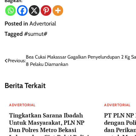
Bagikan:
Posted in
Advertorial
Tagged
#sumut#
Navigasi
Bea Cukai Makassar Gagalkan Penyelundupan 2 Kg Sa
Previous:
8 Pelaku Diamankan
pos
Berita Terkait
ADVERTORIAL
ADVERTORIAL
Tingkatkan Sarana Ibadah
PT PLN NP 
Untuk Masyarakat, PLN NP
dengan Pol
Dan Polres Metro Bekasi
dan Perika