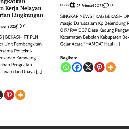
ingkatkan
Nursin
0
23 Februari 2025
n Kerja Nelayan
arian Lingkungan
SINGKAP NEWS | KAB BEKASI– D
Masjid Darussalam Kp Belendung R
0
ember 2025
019/ RW 007 Desa Kedung Penga
 | BEKASI– PT PLN
Kecamatan Babelan Kabupaten Bek
er Unit Pembangkitan
Gelar Acara “HAMDA” Haul […]
rsama Politeknik
erikanan Karawang
Bagikan:
tihan Penguatan
elayan dan Upaya […]