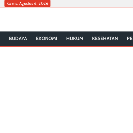
Skip
Kamis, Agustus 6, 2026
to
content
BUDAYA
EKONOMI
HUKUM
KESEHATAN
PE