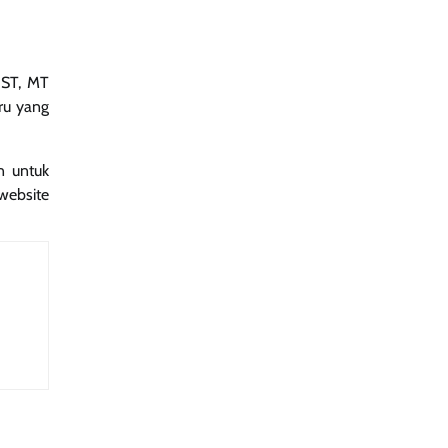
 ST, MT
ru yang
n untuk
website