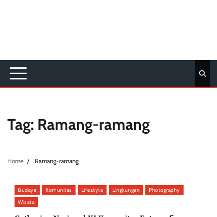
Tag:
Ramang-ramang
Home
Ramang-ramang
Budaya
Komunitas
Lifestyle
Lingkungan
Photography
Wisata