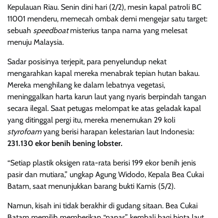
Kepulauan Riau. Senin dini hari (2/2), mesin kapal patroli BC
11001 menderu, memecah ombak demi mengejar satu target:
sebuah
speedboat
misterius tanpa nama yang melesat
menuju Malaysia.
Sadar posisinya terjepit, para penyelundup nekat
mengarahkan kapal mereka menabrak tepian hutan bakau.
Mereka menghilang ke dalam lebatnya vegetasi,
meninggalkan harta karun laut yang nyaris berpindah tangan
secara ilegal. Saat petugas melompat ke atas geladak kapal
yang ditinggal pergi itu, mereka menemukan 29 koli
styrofoam
yang berisi harapan kelestarian laut Indonesia:
231.130 ekor benih bening lobster.
“Setiap plastik oksigen rata-rata berisi 199 ekor benih jenis
pasir dan mutiara,” ungkap Agung Widodo, Kepala Bea Cukai
Batam, saat menunjukkan barang bukti Kamis (5/2).
Namun, kisah ini tidak berakhir di gudang sitaan. Bea Cukai
Batam memilih memberikan “napas” kembali bagi biota laut