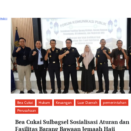
Bea Cukai
Hukum
Keuangan
Luar Daerah
pemerintahan
Perusahaan
Bea Cukai Sulbagsel Sosialisasi Aturan dan
Fasilitas Barang Bawaan Jemaah Haji