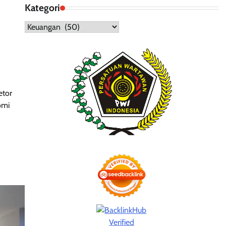
Kategori
Kategori
etor
omi