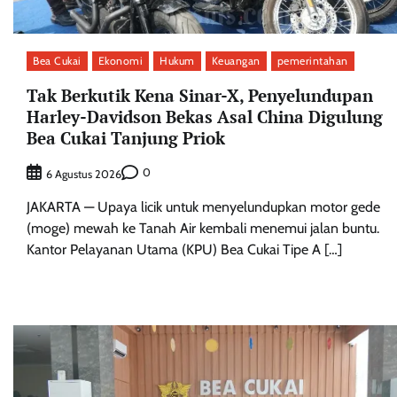
Bea Cukai
Ekonomi
Hukum
Keuangan
pemerintahan
Tak Berkutik Kena Sinar-X, Penyelundupan
Harley-Davidson Bekas Asal China Digulung
Bea Cukai Tanjung Priok
0
6 Agustus 2026
JAKARTA — Upaya licik untuk menyelundupkan motor gede
(moge) mewah ke Tanah Air kembali menemui jalan buntu.
Kantor Pelayanan Utama (KPU) Bea Cukai Tipe A […]