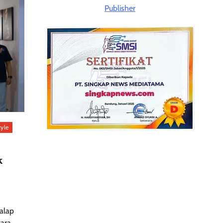
tyle
k
balap
gara