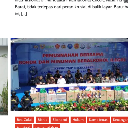
Barat, tidak terlepas dari peran krusial di balik layar. Baru-b
ini, […]
Bea Cukai
Bisnis
Ekonomi
Hukum
Kamtibmas
Keuanga
kriminal
pemerintahan