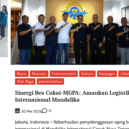
Bisnis
Ekonomi
Entertainment
Fashion
Keuangan
Lifes
Olah Raga
pemerintahan
Sinergi Bea Cukai-MGPA: Amankan Logisti
Internasional Mandalika
0
30 Mei 2026
Jakarta, Indonesia – Keberhasilan penyelenggaraan ajang 
internasional di Mandalika International Circuit, Nusa Teng