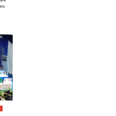
aru
n