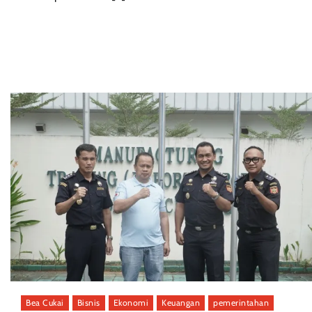
Bea Cukai
Bisnis
Ekonomi
Keuangan
pemerintahan