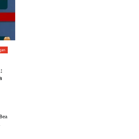
gan
:
a
 Bea
a