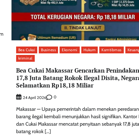
am
Bea Cukai
Business
Ekonomi
Hukum
Kamtibmas
Keuan
kriminal
Bea Cukai Makassar Gencarkan Penindakan
17,8 Juta Batang Rokok Ilegal Disita, Negar
Selamatkan Rp18,18 Miliar
0
24 April 2026
Makassar — Upaya pemerintah dalam menekan peredaran
barang ilegal kembali menunjukkan hasil signifikan. Kantor
dan Cukai Makassar mencatat penyitaan sebanyak 17,8 jut
batang rokok […]