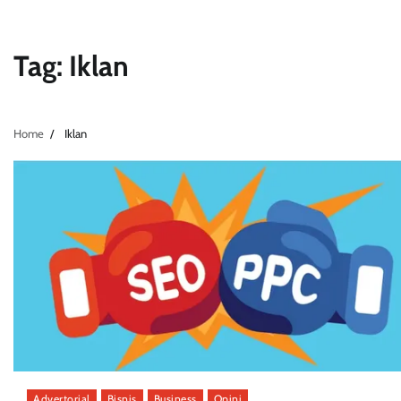
Tag:
Iklan
Home
Iklan
Advertorial
Bisnis
Business
Opini