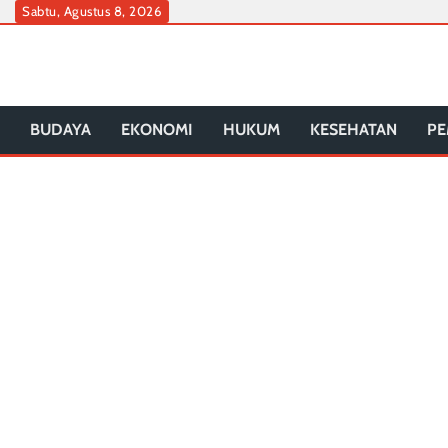
Skip
Sabtu, Agustus 8, 2026
to
content
BUDAYA
EKONOMI
HUKUM
KESEHATAN
PE