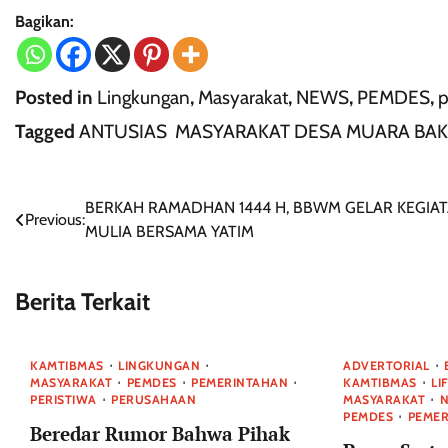
Bagikan:
Posted in
Lingkungan
,
Masyarakat
,
NEWS
,
PEMDES
,
p
Tagged
ANTUSIAS MASYARAKAT DESA MUARA BAKT
Navigasi
BERKAH RAMADHAN 1444 H, BBWM GELAR KEGIA
Previous:
MULIA BERSAMA YATIM
pos
Berita Terkait
KAMTIBMAS
LINGKUNGAN
ADVERTORIAL
MASYARAKAT
PEMDES
PEMERINTAHAN
KAMTIBMAS
LI
PERISTIWA
PERUSAHAAN
MASYARAKAT
PEMDES
PEME
Beredar Rumor Bahwa Pihak