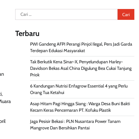
Cari
untuk:
Terbaru
PWI Gandeng AFPI Perangi Pinjol Ilegal, Pers Jadi Garda
Terdepan Edukasi Masyarakat
Tak Berkutik Kena Sinar-X, Penyelundupan Harley-
Davidson Bekas Asal China Digulung Bea Cukai Tanjung
an
Priok
6 Kandungan Nutrisi Enfagrow Essential 4 yang Perlu
Orang Tua Ketahui
i,
 Muara
Asap Hitam Pagi Hingga Siang : Warga Desa Buni Bakti
Kecam Keras Pencemaran PT. Kofuku Plastik
ril
Jaga Pesisir Bekasi : PLN Nusantara Power Tanam
Mangrove Dan Bersihkan Pantai