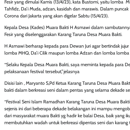
Fesir yang dimulai Kamis (13/4/23), kata Bustomi, yaitu lomba 
Tahfidz, Da’i Muda, adzan, kasidah dan marawis. Dalam puncak F
Corona dari Jakarta yang akan digelar Sabtu (15/4/23).
Kepala Desa (Kades) Muara Bakti H Asmawi dalam sambutanny
Fesir yang diselenggarakan Karang Taruna Desa Muara Bakti.
H Asmawi berharap kepada para Dewan Juri agar bertindak jujur 
lomba MHQ, Da’i Cilik maupun lomba Adzan dan lomba lomba 
“Selaku Kepala Desa Muara Bakti, saya meminta kepada para Dewan
pelaksanaan festival tersebut,”jelasnya
Disisi lain , Maryanto S,Pd Ketua Karang Taruna Desa Muara Ba
bakti dalam berkreasi seni dalam pentas yang selama dekade s
“Festival Seni Islam Ramadhan Karang Taruna Desa Muara Bakti 2
sejenis ini dari beberapa dekade belakangan ini mampu mengob
dari masyarakat muara Bakti yg hadir ke balai Desa, baik yang 
membutuhkan wadah untuk berkreasi dipentas seni dan karang