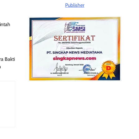
intah
a Bakti
h