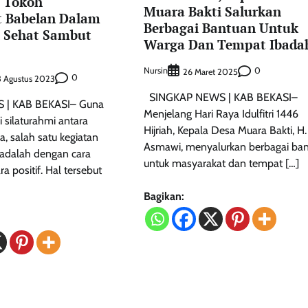
a Tokoh
Muara Bakti Salurkan
 Babelan Dalam
Berbagai Bantuan Untuk
n Sehat Sambut
Warga Dan Tempat Ibada
Nursin
0
26 Maret 2025
0
3 Agustus 2023
SINGKAP NEWS | KAB BEKASI–
 | KAB BEKASI– Guna
Menjelang Hari Raya Idulfitri 1446
 silaturahmi antara
Hijriah, Kepala Desa Muara Bakti, H.
, salah satu kegiatan
Asmawi, menyalurkan berbagai ba
 adalah dengan cara
untuk masyarakat dan tempat […]
a positif. Hal tersebut
Bagikan: