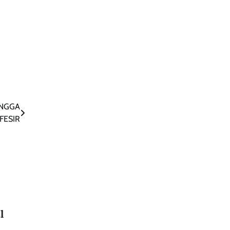
ANGGA
FESIR
l