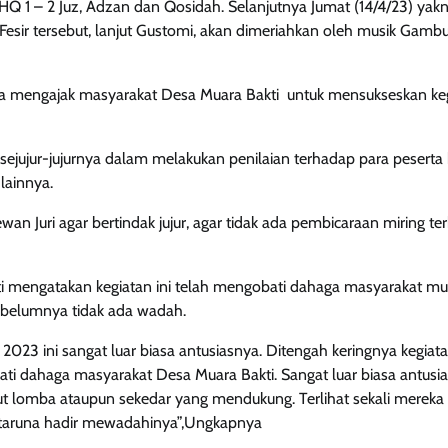
MHQ 1 – 2 Juz, Adzan dan Qosidah. Selanjutnya Jumat (14/4/23) yak
esir tersebut, lanjut Gustomi, akan dimeriahkan oleh musik Gambu
a mengajak masyarakat Desa Muara Bakti untuk mensukseskan ke
sejujur-jujurnya dalam melakukan penilaian terhadap para peserta 
lainnya.
 Juri agar bertindak jujur, agar tidak ada pembicaraan miring ter
kti mengatakan kegiatan ini telah mengobati dahaga masyarakat mu
ebelumnya tidak ada wadah.
023 ini sangat luar biasa antusiasnya. Ditengah keringnya kegiat
ati dahaga masyarakat Desa Muara Bakti. Sangat luar biasa antus
ikut lomba ataupun sekedar yang mendukung. Terlihat sekali mereka
 taruna hadir mewadahinya”,Ungkapnya