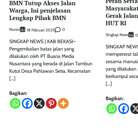
Peran Sert
BMN Tutup Akses Jalan
Masyarakat
Warga, Ini penjelasan
Gerak Jala
Lengkap Pihak BMN
HUT RI
Nursin
0
18 Februari 2025
Singkap News
1
SINGKAP NEWS | KAB BEKASI–
SINGKAP NEWS
Pengembalian batas jalan yang
mempererat tali
dilakukan oleh PT Buana Media
sesama manusia
Nusantara yang berada di Jalan Tambun
yang dilakukan
Kutut Desa Pahlawan Setia, Kecamatan
berkumpul secar
[…]
[…]
Bagikan:
Bagikan: