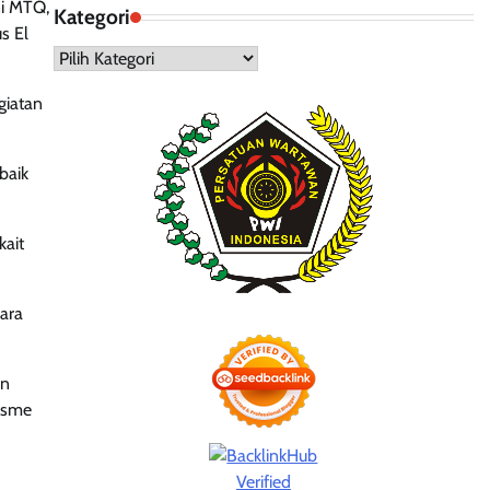
ni MTQ,
Kategori
s El
Kategori
giatan
baik
kait
ara
an
iasme