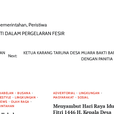
emerintahan
,
Peristiwa
I DALAM PERGELARAN FESIR
TAN
KETUA KARANG TARUNA DESA MUARA BAKTI B
Next:
DENGAN PANITIA 
BABELAN
BUSANA
ADVERTORIAL
LINGKUNGAN
FESTYLE
LINGKUNGAN
MASYARAKAT
SOSIAL
NEWS
OLAH RAGA
Menyambut Hari Raya Idu
RINTAHAN
Fitri 1446 H, Kepala Desa