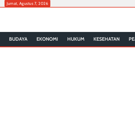
Skip
Jumat, Agustus 7, 2026
to
content
BUDAYA
EKONOMI
HUKUM
KESEHATAN
PE