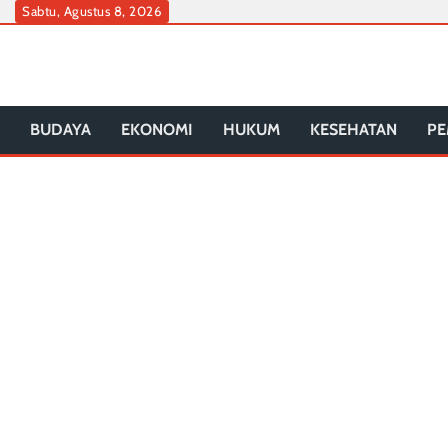
Skip
Sabtu, Agustus 8, 2026
to
content
BUDAYA
EKONOMI
HUKUM
KESEHATAN
PE