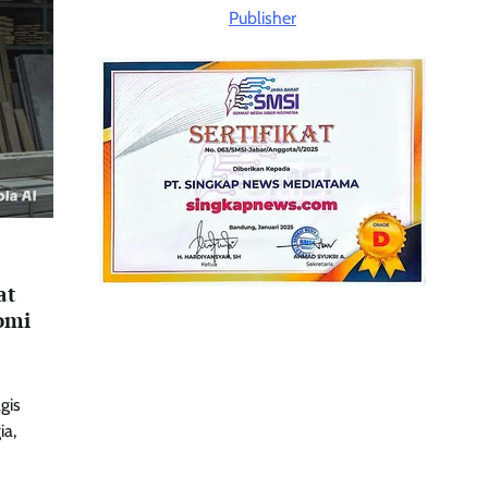
at
omi
gis
ia,