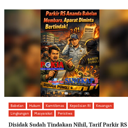
Babelan
Hukum
Kamtibmas
Kepolisian RI
Keuangan
Lingkungan
Masyarakat
Peristiwa
Disidak Sudah Tindakan Nihil, Tarif Parkir RS