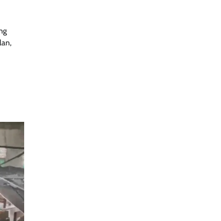
ng
lan,