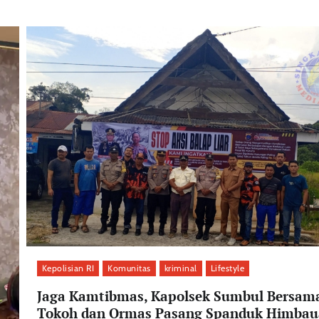
Kepolisian RI
Komunitas
kriminal
Lifestyle
Jaga Kamtibmas, Kapolsek Sumbul Bersam
Tokoh dan Ormas Pasang Spanduk Himba