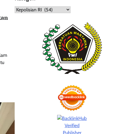
Kategori
kan
alam
ntu