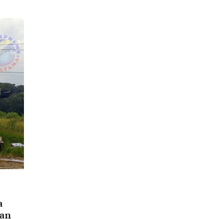
a
uan