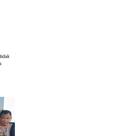
tidak
k