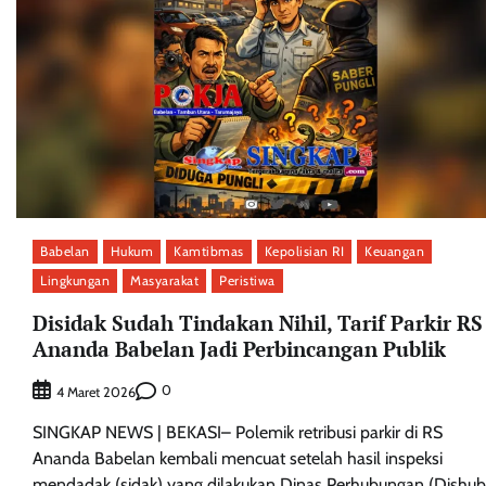
Babelan
Hukum
Kamtibmas
Kepolisian RI
Keuangan
Lingkungan
Masyarakat
Peristiwa
Disidak Sudah Tindakan Nihil, Tarif Parkir RS
Ananda Babelan Jadi Perbincangan Publik
0
4 Maret 2026
SINGKAP NEWS | BEKASI– Polemik retribusi parkir di RS
Ananda Babelan kembali mencuat setelah hasil inspeksi
mendadak (sidak) yang dilakukan Dinas Perhubungan (Dishub