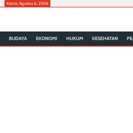
Skip
Kamis, Agustus 6, 2026
to
content
BUDAYA
EKONOMI
HUKUM
KESEHATAN
PE