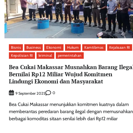
Bisnis
Business
Ekonomi
Hukum
Kamtibmas
Kejaksaan RI
Kepolisian RI
kriminal
pemerintahan
Bea Cukai Makassar Musnahkan Barang Ilega
Bernilai Rp12 Miliar Wujud Komitmen
Lindungi Ekonomi dan Masyarakat
0
9 September 2025
Bea Cukai Makassar menunjukkan komitmen kuatnya dalam
memberantas peredaran barang ilegal dengan memusnahkan
berbagai komoditas sitaan senilai lebih dari Rp12 miliar