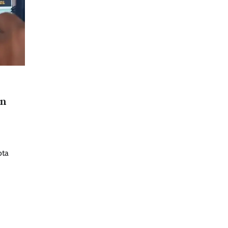
an
ota