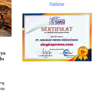
aya
lu
ang
kap