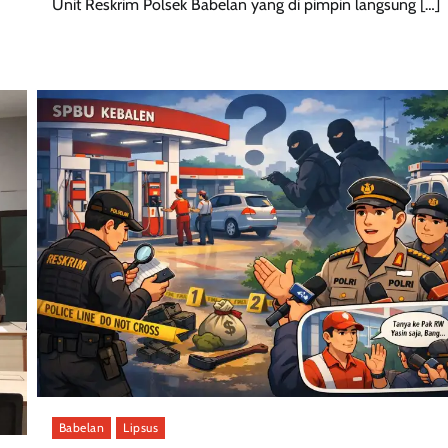
Unit Reskrim Polsek Babelan yang di pimpin langsung […]
Babelan
Lipsus