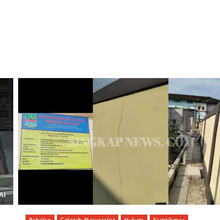
Babelan
Celoteh Masyarakat
Hukum
Kamtibmas