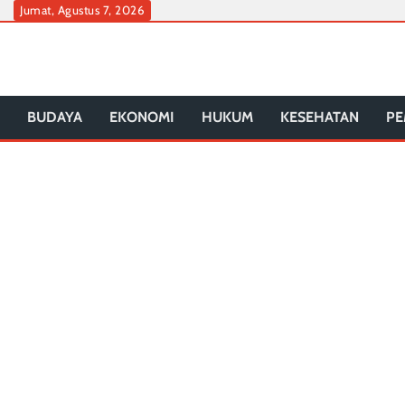
Skip
Jumat, Agustus 7, 2026
to
content
BUDAYA
EKONOMI
HUKUM
KESEHATAN
PE