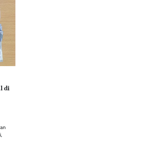
l di
ran
,