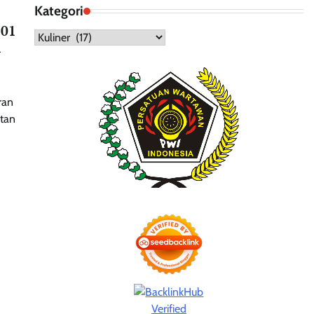
Kategori
 01
Kategori
n
ran
tan