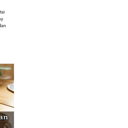
tai
ay
dan