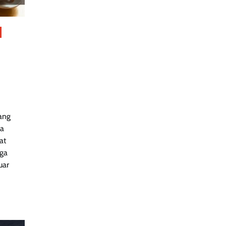
ang
ma
at
uga
uar