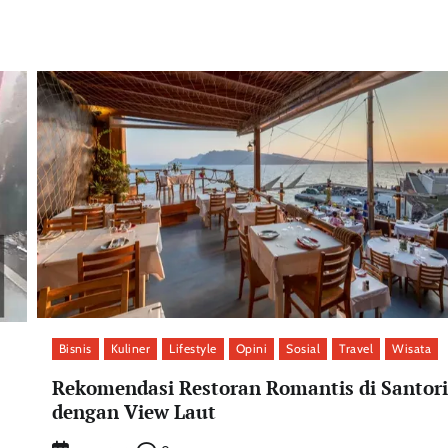
Bisnis
Kuliner
Lifestyle
Opini
Sosial
Travel
Wisata
Rekomendasi Restoran Romantis di Santori
dengan View Laut