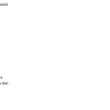
sarat
ya
 dari