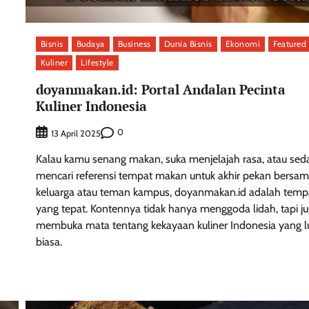
Bisnis
Budaya
Business
Dunia Bisnis
Ekonomi
Featured
Kuliner
Lifestyle
doyanmakan.id: Portal Andalan Pecinta
Kuliner Indonesia
0
13 April 2025
Kalau kamu senang makan, suka menjelajah rasa, atau sed
mencari referensi tempat makan untuk akhir pekan bersa
keluarga atau teman kampus, doyanmakan.id adalah temp
yang tepat. Kontennya tidak hanya menggoda lidah, tapi j
membuka mata tentang kekayaan kuliner Indonesia yang l
biasa.