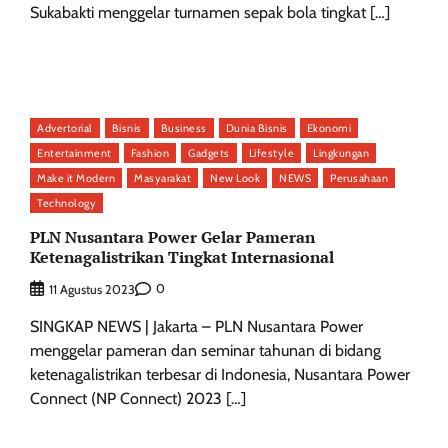
Sukabakti menggelar turnamen sepak bola tingkat […]
Advertorial
Bisnis
Business
Dunia Bisnis
Ekonomi
Entertainment
Fashion
Gadgets
Lifestyle
Lingkungan
Make it Modern
Masyarakat
New Look
NEWS
Perusahaan
Technology
PLN Nusantara Power Gelar Pameran
Ketenagalistrikan Tingkat Internasional
0
11 Agustus 2023
SINGKAP NEWS | Jakarta – PLN Nusantara Power
menggelar pameran dan seminar tahunan di bidang
ketenagalistrikan terbesar di Indonesia, Nusantara Power
Connect (NP Connect) 2023 […]