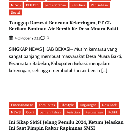
NEWS
PEMDES
pemerintahan
Peristiwa
Perusahaan
Sosial
Tanggap Darurat Bencana Kekeringan, PT CL
Berikan Bantuan Air Bersih Ke Desa Muara Bakti
0
4 Oktober 2023
SINGKAP NEWS | KAB BEKASI– Musim kemarau yang
sangat panjang membuat masyarakat Desa Muara Bakti,
Kecamatan Babelan, Kabupaten Bekasi, mengalami
kekeringan, sehingga membutuhkan air bersih […]
Entertainment
Komunitas
Lifestyle
Lingkungan
New Look
NEWS
Opini
pemerintahan
Peristiwa
Perusahaan
Politik
Ini Sikap SMSI Jelang Pemilu 2024, Ketum Jelaskan
Ini Saat Pimpin Rakor Rapimnas SMSI