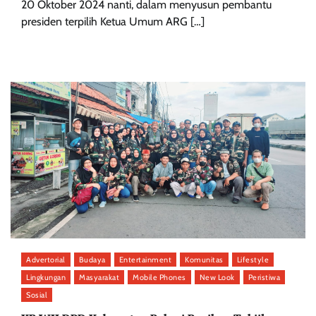
20 Oktober 2024 nanti, dalam menyusun pembantu
presiden terpilih Ketua Umum ARG […]
Advertorial
Budaya
Entertainment
Komunitas
Lifestyle
Lingkungan
Masyarakat
Mobile Phones
New Look
Peristiwa
Sosial