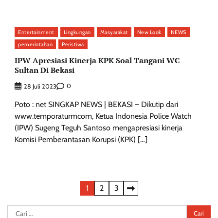
Entertainment
Lingkungan
Masyarakat
New Look
NEWS
pemerintahan
Peristiwa
IPW Apresiasi Kinerja KPK Soal Tangani WC
Sultan Di Bekasi
0
28 Juli 2023
Poto : net SINGKAP NEWS | BEKASI – Dikutip dari
www.temporaturmcom, Ketua Indonesia Police Watch
(IPW) Sugeng Teguh Santoso mengapresiasi kinerja
Komisi Pemberantasan Korupsi (KPK) […]
Paginasi
1
2
3
pos
Cari