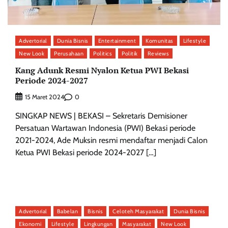
Advertorial
Dunia Bisnis
Entertainment
Komunitas
Lifestyle
New Look
Perusahaan
Politics
Politik
Reviews
Kang Adunk Resmi Nyalon Ketua PWI Bekasi
Periode 2024-2027
0
15 Maret 2024
SINGKAP NEWS | BEKASI – Sekretaris Demisioner
Persatuan Wartawan Indonesia (PWI) Bekasi periode
2021-2024, Ade Muksin resmi mendaftar menjadi Calon
Ketua PWI Bekasi periode 2024-2027 […]
Advertorial
Babelan
Bisnis
Celoteh Masyarakat
Dunia Bisnis
Ekonomi
Lifestyle
Lingkungan
Masyarakat
New Look