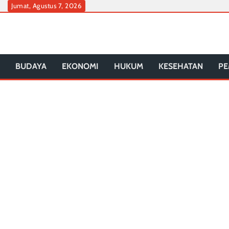
Skip
Jumat, Agustus 7, 2026
to
content
BUDAYA
EKONOMI
HUKUM
KESEHATAN
PE