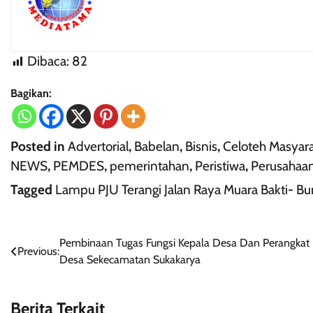
Dibaca:
82
Bagikan:
Posted in
Advertorial
,
Babelan
,
Bisnis
,
Celoteh Masyar
NEWS
,
PEMDES
,
pemerintahan
,
Peristiwa
,
Perusahaa
Tagged
Lampu PJU Terangi Jalan Raya Muara Bakti- Bun
Navigasi
Pembinaan Tugas Fungsi Kepala Desa Dan Perangkat
Previous:
Desa Sekecamatan Sukakarya
pos
Berita Terkait