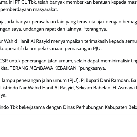
selama ini PT CL Tbk, telah banyak memberikan bantuan kepada mas
an pemberdayaan masyarakat.
, ada banyak perusahaan lain yang terus kita ajak dengan berbag
jungan saya, undangan rapat dan lainnya, “terangnya.
Nur Wahid Hanif Al Rasyid menyampaikan terimakasih kepada semua
 kooperartif dalam pelaksanaan pemasangan PJU.
SR untuk penerangan jalan umum, selain dapat meminimalisir tin
line kita, TERANG MEMBAWA KEBAIKAN, ”pungkasnya.
as lampu penerangan jalan umum (PJU), Pj Bupati Dani Ramdan, B
Listrindo Nur Wahid Hanif Al Rasyid, Sekcam Babelan, H. Asmawi
nya.
istrindo Tbk bekerjasama dengan Dinas Perhubungan Kabupaten Beka