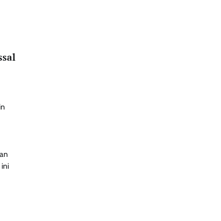
ssal
in
tan
ini