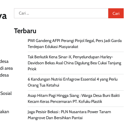
Cari
ya
untuk:
Terbaru
PWI Gandeng AFPI Perangi Pinjol Ilegal, Pers Jadi Garda
Terdepan Edukasi Masyarakat
Tak Berkutik Kena Sinar-X, Penyelundupan Harley-
 desa
Davidson Bekas Asal China Digulung Bea Cukai Tanjung
di area
Priok
 desa
6 Kandungan Nutrisi Enfagrow Essential 4 yang Perlu
Orang Tua Ketahui
Sosial
Asap Hitam Pagi Hingga Siang : Warga Desa Buni Bakti
Kecam Keras Pencemaran PT. Kofuku Plastik
 akan
Jaga Pesisir Bekasi : PLN Nusantara Power Tanam
Mangrove Dan Bersihkan Pantai