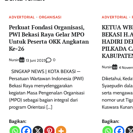
ADVERTORIAL
ORGANISASI
ADVERTORIAL
Perkuat Fondasi Organisasi,
KETUA WB
PWI Bekasi Raya Gelar MPO
BEKASI H.
Untuk Peserta OKK Angkatan
HADIRI D
Ke-26
PILKADA 
KABUPATEN
Nursin
0
13 Juni 2025
Nursin
4 Novem
SINGKAP NEWS | KOTA BEKASI —
Persatuan Wartawan Indonesia (PWI)
Diketahui, Ked
Bekasi Raya menyelenggarakan
Syaepudin dal
kegiatan Masa Pengenalan Organisasi
serta mengawal
(MPO) sebagai bagian integral dari
nomor urut Tig
program Orientasi […]
Kuswara Kunang
Bagikan:
Bagikan: