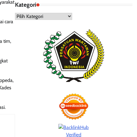
yarakat
Kategori
Kategori
ai cara
 tim,
gkat
appeda,
 Kades
si.