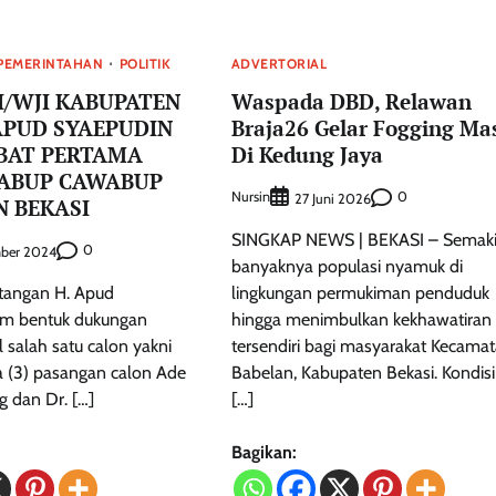
PEMERINTAHAN
POLITIK
ADVERTORIAL
I/WJI KABUPATEN
Waspada DBD, Relawan
APUD SYAEPUDIN
Braja26 Gelar Fogging Ma
EBAT PERTAMA
Di Kedung Jaya
CABUP CAWABUP
Nursin
0
27 Juni 2026
 BEKASI
SINGKAP NEWS | BEKASI – Semak
0
ber 2024
banyaknya populasi nyamuk di
atangan H. Apud
lingkungan permukiman penduduk
am bentuk dukungan
hingga menimbulkan kekhawatiran
 salah satu calon yakni
tersendiri bagi masyarakat Kecama
a (3) pasangan calon Ade
Babelan, Kabupaten Bekasi. Kondisi 
 dan Dr. […]
[…]
Bagikan: