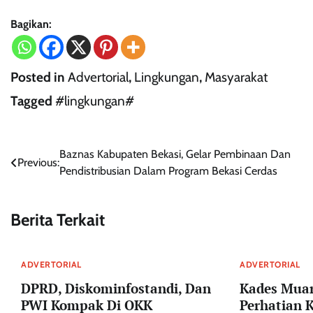
Bagikan:
Posted in
Advertorial
,
Lingkungan
,
Masyarakat
Tagged
#lingkungan#
Navigasi
Baznas Kabupaten Bekasi, Gelar Pembinaan Dan
Previous:
Pendistribusian Dalam Program Bekasi Cerdas
pos
Berita Terkait
ADVERTORIAL
ADVERTORIAL
DPRD, Diskominfostandi, Dan
Kades Muar
PWI Kompak Di OKK
Perhatian 