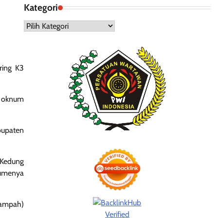
Kategori
Kategori
ring K3
h oknum
bupaten
 Kedung
lumenya
sampah)