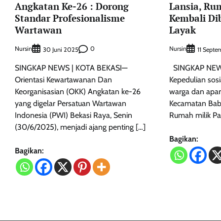
Angkatan Ke-26 : Dorong
Lansia, R
Standar Profesionalisme
Kembali D
Wartawan
Layak
Nursin
0
Nursin
30 Juni 2025
11 Sept
SINGKAP NEWS | KOTA BEKASI—
SINGKAP NEWS
Orientasi Kewartawanan Dan
Kepedulian sosi
Keorganisasian (OKK) Angkatan ke-26
warga dan apar
yang digelar Persatuan Wartawan
Kecamatan Babe
Indonesia (PWI) Bekasi Raya, Senin
Rumah milik Par
(30/6/2025), menjadi ajang penting […]
Bagikan:
Bagikan: