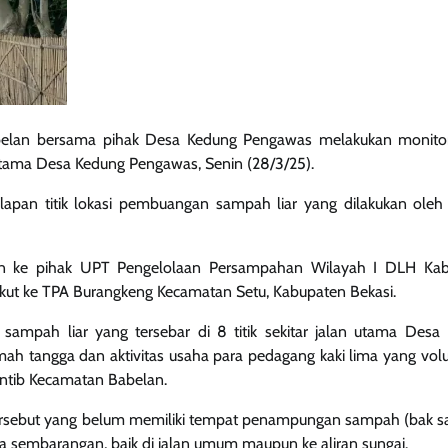
belan bersama pihak Desa Kedung Pengawas melakukan monito
 utama Desa Kedung Pengawas, Senin (28/3/25).
elapan titik lokasi pembuangan sampah liar yang dilakukan ole
ran ke pihak UPT Pengelolaan Persampahan Wilayah I DLH Ka
ngkut ke TPA Burangkeng Kecamatan Setu, Kabupaten Bekasi.
n sampah liar yang tersebar di 8 titik sekitar jalan utama Desa
ah tangga dan aktivitas usaha para pedagang kaki lima yang vo
rantib Kecamatan Babelan.
a tersebut yang belum memiliki tempat penampungan sampah (bak 
embarangan, baik di jalan umum maupun ke aliran sungai.