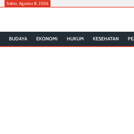
Skip
Sabtu, Agustus 8, 2026
to
content
BUDAYA
EKONOMI
HUKUM
KESEHATAN
PE