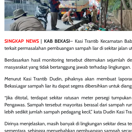
SINGKAP NEWS
|
KAB BEKASI
– Kasi Trantib Kecamatan Ba
terkait permasalahan pembuangan sampah liar di sekitar jalan
Berdasarkan hasil monitoring tersebut ditemukan sejumlah d
masyarakat yang tidak bertanggung jawab terhadap lingkungan.
Menurut Kasi Trantib Dudin, pihaknya akan membuat lapo
Bekasi,agar sampah liar itu dapat segera dibersihkan untuk dia
“Jika ditotal, terdapat sekitar ratusan meter persegi tumpuka
Pengawas. Sampah tersebut mayoritas berasal dari sampah rum
lebih sedikit jumlah sampah pedagang kecil,” kata Dudin Kasi T
Dirinya menjelaskan, masih banyak di lingkungan sekitar des
sementara, sehingga menyebabkan pembuangan sampah secara s