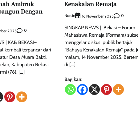
umah Ambruk
Kenakalan Remaja
ibangun Dengan
Nursin
0
16 November 2025
​SINGKAP NEWS | Bekasi – Forum
0
ember 2025
Mahasiswa Remaja (Formara) suks
 | KAB BEKASI–
menggelar diskusi publik bertajuk
al kembali terpancar dari
“Bahaya Kenakalan Remaja” pada 
atur Desa Muara Bakti,
malam, 14 November 2025. Berte
lan, Kabupaten Bekasi.
di […]
mi (76), […]
Bagikan: