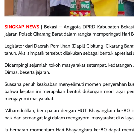
SINGKAP NEWS
|
Bekasi
– Anggota DPRD Kabupaten Bekasi d
jajaran Polsek Cikarang Barat dalam rangka memperingati Hari
Legislator dari Daerah Pemilihan (Dapil) Cibitung–Cikarang B
tahun. Aksi simpatik tersebut dilakukan sebagai bentuk apresiasi
Didampingi sejumlah tokoh masyarakat setempat, kedatangan 
Dimas, beserta jajaran.
Suasana penuh keakraban menyelimuti momen penyerahan kue
bahwa kejutan ini merupakan bentuk dukungan moril agar pe
mengayomi masyarakat.
“Alhamdulillah, bertepatan dengan HUT Bhayangkara ke-80 in
baik dan semangat lagi dalam mengayomi masyarakat di wilayah
Ia berharap momentum Hari Bhayangkara ke-80 dapat memicu 