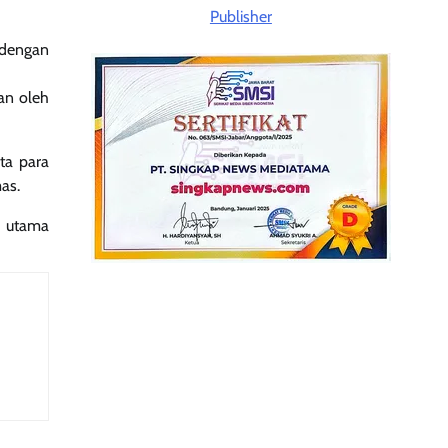
 dengan
an oleh
ta para
as.
i utama