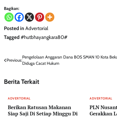
Bagikan:
Posted in
Advertorial
Tagged
#hutbhayangkara80#
Navigasi
Pengelolaan Anggaran Dana BOS SMAN 10 Kota Beka
Previous:
Diduga Cacat Hukum
pos
Berita Terkait
ADVERTORIAL
ADVERTORIAL
Berikan Ratusan Makanan
PLN Nusant
Siap Saji Di Setiap Minggu Di
Gerakkan L