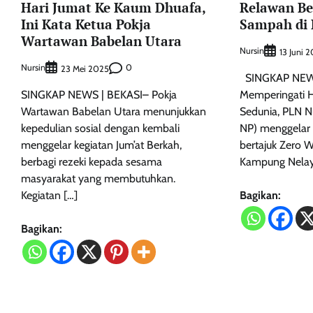
Hari Jumat Ke Kaum Dhuafa,
Relawan Be
Ini Kata Ketua Pokja
Sampah di
Wartawan Babelan Utara
Nursin
13 Juni 
Nursin
0
23 Mei 2025
SINGKAP NEWS
SINGKAP NEWS | BEKASI– Pokja
Memperingati H
Wartawan Babelan Utara menunjukkan
Sedunia, PLN N
kepedulian sosial dengan kembali
NP) menggelar a
menggelar kegiatan Jum’at Berkah,
bertajuk Zero W
berbagi rezeki kepada sesama
Kampung Nelay
masyarakat yang membutuhkan.
Kegiatan […]
Bagikan:
Bagikan: