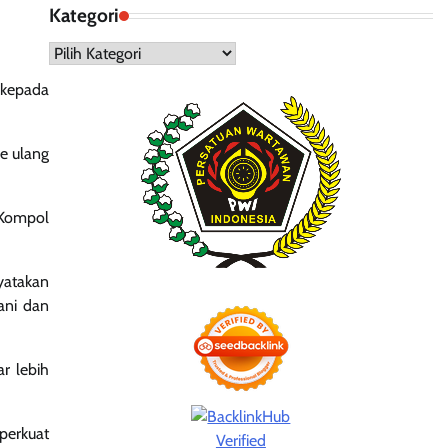
Kategori
Kategori
 kepada
e ulang
 Kompol
yatakan
ani dan
r lebih
perkuat