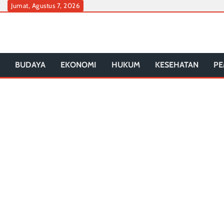
Skip
Jumat, Agustus 7, 2026
to
content
BUDAYA
EKONOMI
HUKUM
KESEHATAN
PE