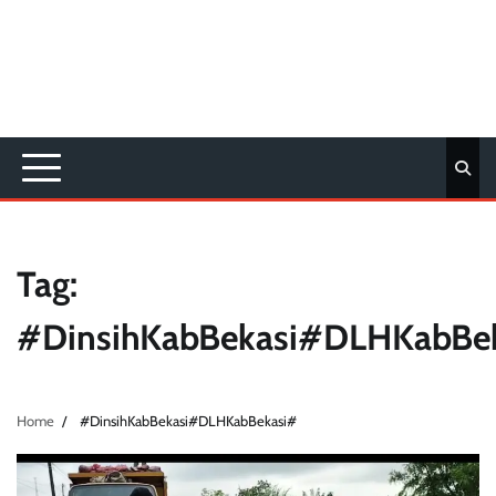
Tag:
#DinsihKabBekasi#DLHKabBe
Home
#DinsihKabBekasi#DLHKabBekasi#