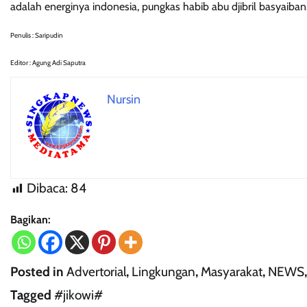
adalah energinya indonesia, pungkas habib abu djibril basyaiban
Penulis : Saripudin
Editor : Agung Adi Saputra
Nursin
Dibaca:
84
Bagikan:
Posted in
Advertorial
,
Lingkungan
,
Masyarakat
,
NEWS
Tagged
#jikowi#