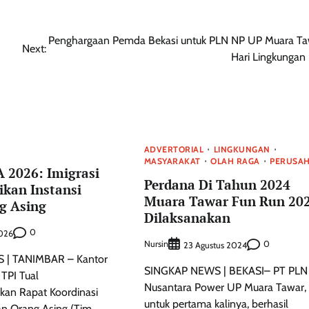
Penghargaan Pemda Bekasi untuk PLN NP UP Muara Ta
Next:
Hari Lingkungan
ADVERTORIAL
LINGKUNGAN
MASYARAKAT
OLAH RAGA
PERUSA
 2026: Imigrasi
Perdana Di Tahun 2024
ikan Instansi
Muara Tawar Fun Run 20
g Asing
Dilaksanakan
0
2026
Nursin
0
23 Agustus 2024
 | TANIMBAR – Kantor
SINGKAP NEWS | BEKASI– PT PLN
I TPI Tual
Nusantara Power UP Muara Tawar,
kan Rapat Koordinasi
untuk pertama kalinya, berhasil
n Orang Asing (Tim