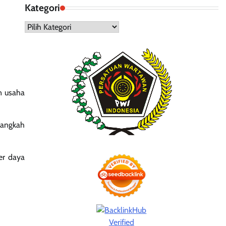
Kategori
Kategori
n usaha
langkah
er daya