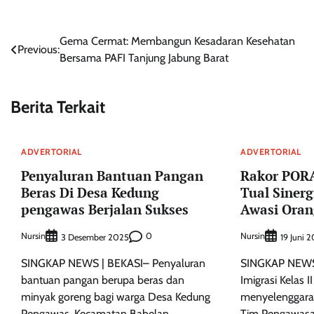
Navigasi
Gema Cermat: Membangun Kesadaran Kesehatan
Previous:
Bersama PAFI Tanjung Jabung Barat
pos
Berita Terkait
ADVERTORIAL
ADVERTORIAL
Penyaluran Bantuan Pangan
Rakor PORA
Beras Di Desa Kedung
Tual Sinerg
pengawas Berjalan Sukses
Awasi Oran
Nursin
0
Nursin
3 Desember 2025
19 Juni 
SINGKAP NEWS | BEKASI– Penyaluran
SINGKAP NEWS
bantuan pangan berupa beras dan
Imigrasi Kelas I
minyak goreng bagi warga Desa Kedung
menyelenggara
Pengawas, Kecamatan Babelan,
Tim Pengawasa