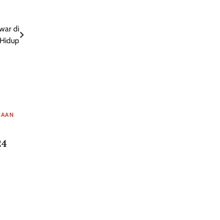
war di
 Hidup
HAAN
24