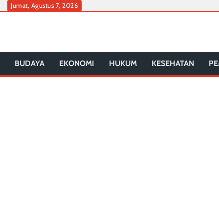
Skip
Jumat, Agustus 7, 2026
to
content
BUDAYA
EKONOMI
HUKUM
KESEHATAN
PE