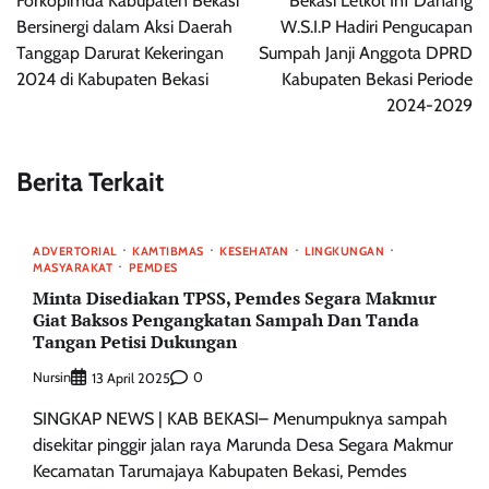
Forkopimda Kabupaten Bekasi
Bekasi Letkol Inf Danang
Bersinergi dalam Aksi Daerah
W.S.I.P Hadiri Pengucapan
Tanggap Darurat Kekeringan
Sumpah Janji Anggota DPRD
2024 di Kabupaten Bekasi
Kabupaten Bekasi Periode
2024-2029
Berita Terkait
ADVERTORIAL
KAMTIBMAS
KESEHATAN
LINGKUNGAN
MASYARAKAT
PEMDES
Minta Disediakan TPSS, Pemdes Segara Makmur
Giat Baksos Pengangkatan Sampah Dan Tanda
Tangan Petisi Dukungan
Nursin
0
13 April 2025
SINGKAP NEWS | KAB BEKASI– Menumpuknya sampah
disekitar pinggir jalan raya Marunda Desa Segara Makmur
Kecamatan Tarumajaya Kabupaten Bekasi, Pemdes