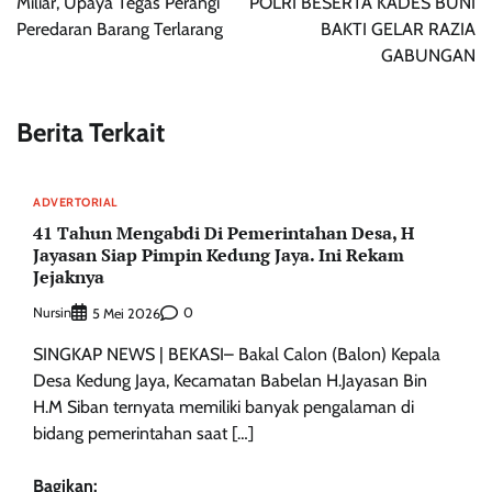
Miliar, Upaya Tegas Perangi
POLRI BESERTA KADES BUNI
Peredaran Barang Terlarang
BAKTI GELAR RAZIA
GABUNGAN
Berita Terkait
ADVERTORIAL
41 Tahun Mengabdi Di Pemerintahan Desa, H
Jayasan Siap Pimpin Kedung Jaya. Ini Rekam
Jejaknya
Nursin
0
5 Mei 2026
SINGKAP NEWS | BEKASI– Bakal Calon (Balon) Kepala
Desa Kedung Jaya, Kecamatan Babelan H.Jayasan Bin
H.M Siban ternyata memiliki banyak pengalaman di
bidang pemerintahan saat […]
Bagikan: