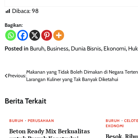
Dibaca:
98
Bagikan:
Posted in
Buruh
,
Business
,
Dunia Bisnis
,
Ekonomi
,
Hu
Navigasi
Makanan yang Tidak Boleh Dimakan di Negara Terten
Previous:
Larangan Kuliner yang Tak Banyak Diketahui
pos
Berita Terkait
BURUH
PERUSAHAAN
BURUH
CELOT
EKONOMI
Beton Ready Mix Berkualitas
Besok, Rib