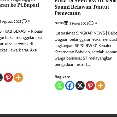
Etika Di SPPG RW 01 Keba
ran ke Pj.Bupati
Suami Relawan Tuntut
Pemecatan
0
2 Agustus 2023
Nursin
0
2 Maret 2026
I KAB BEKASI – Ribuan
Ilustrasi/net SINGKAP NEWS | Bab
r bakal menggelar aksi
Dugaan pelanggaran etika mencuat
 kerja serentak di
lingkungan SPPG RW 01 Kebalen,
ekasi Jawa Barat. Aksi
Kecamatan Babelan, setelah seora
warga berinisial ST melayangkan
pengaduan resmi […]
Bagikan: