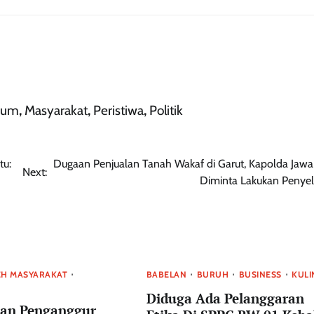
kum
,
Masyarakat
,
Peristiwa
,
Politik
tu:
Dugaan Penjualan Tanah Wakaf di Garut, Kapolda Jawa
Next:
Diminta Lakukan Penyel
EH MASYARAKAT
BABELAN
BURUH
BUSINESS
KULI
Diduga Ada Pelanggaran
uan Penganggur