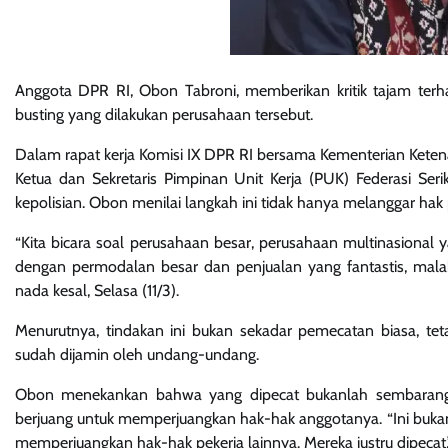
Anggota DPR RI, Obon Tabroni, memberikan kritik tajam terh
busting yang dilakukan perusahaan tersebut.
Dalam rapat kerja Komisi IX DPR RI bersama Kementerian Kete
Ketua dan Sekretaris Pimpinan Unit Kerja (PUK) Federasi Ser
kepolisian. Obon menilai langkah ini tidak hanya melanggar hak 
“Kita bicara soal perusahaan besar, perusahaan multinasional 
dengan permodalan besar dan penjualan yang fantastis, mal
nada kesal, Selasa (11/3).
Menurutnya, tindakan ini bukan sekadar pemecatan biasa, te
sudah dijamin oleh undang-undang.
Obon menekankan bahwa yang dipecat bukanlah sembarang p
berjuang untuk memperjuangkan hak-hak anggotanya. “Ini bukan 
memperjuangkan hak-hak pekerja lainnya. Mereka justru dipecat,