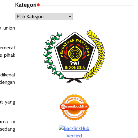
Kategori
Kategori
k union
memecat
e pihak
dikenal
 dengan
at yang
ama ini
 sedang