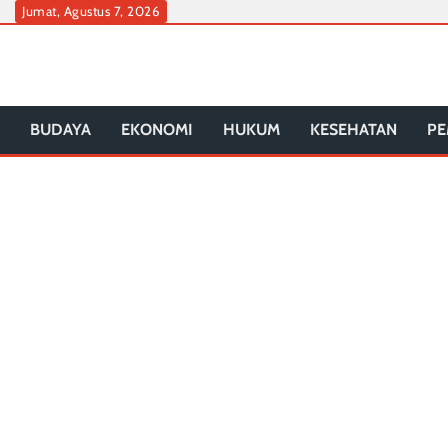
Skip
Jumat, Agustus 7, 2026
to
content
BUDAYA
EKONOMI
HUKUM
KESEHATAN
PE