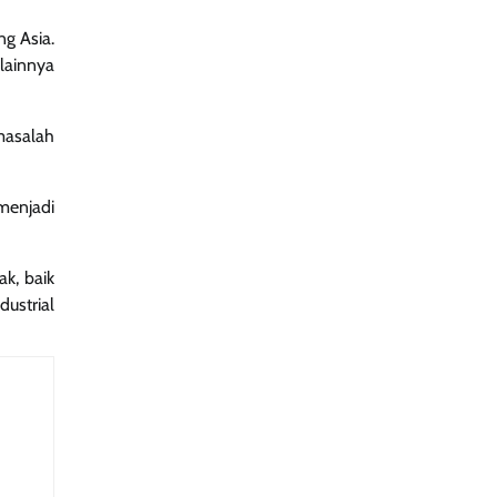
g Asia.
lainnya
masalah
enjadi
ak, baik
ustrial