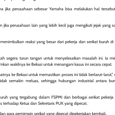
 jika perusahaan sebesar Yamaha bisa melakukan hal tersebu
jika perusahaan lain yang lebih kecil juga mengikuti jejak yang s
imbulkan reaksi yang besar dari pekerja dan serikat buruh di 
 segera turun tangan untuk menyelesaikan masalah ini. Ia m
kan wakilnya ke Bekasi untuk menangani kasus ini secara cepat.
tnya ke Bekasi untuk memastikan proses ini tidak berlarut-larut,” 
idak semakin meluas, sehingga hubungan industrial antara bu
Buruh yang tergabung dalam FSPMI dan berbagai serikat pekerja 
s terhadap Ketua dan Sekretaris PUK yang dipecat.
an para pemimpin serikat yang dipecat dipekerjakan kembali.