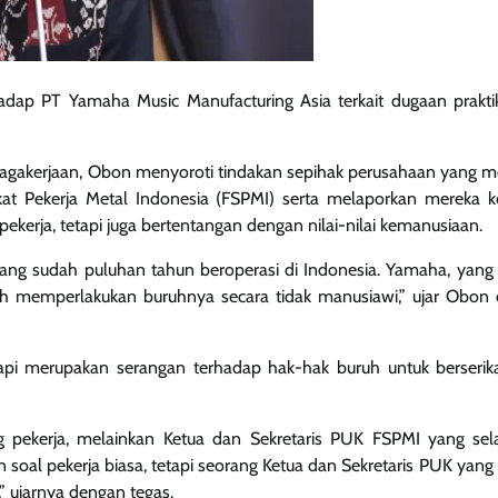
adap PT Yamaha Music Manufacturing Asia terkait dugaan prakti
nagakerjaan, Obon menyoroti tindakan sepihak perusahaan yang 
ikat Pekerja Metal Indonesia (FSPMI) serta melaporkan mereka k
pekerja, tetapi juga bertentangan dengan nilai-nilai kemanusiaan.
yang sudah puluhan tahun beroperasi di Indonesia. Yamaha, yang 
ah memperlakukan buruhnya secara tidak manusiawi,” ujar Obon
tapi merupakan serangan terhadap hak-hak buruh untuk berserik
ekerja, melainkan Ketua dan Sekretaris PUK FSPMI yang sel
soal pekerja biasa, tetapi seorang Ketua dan Sekretaris PUK yang
” ujarnya dengan tegas.