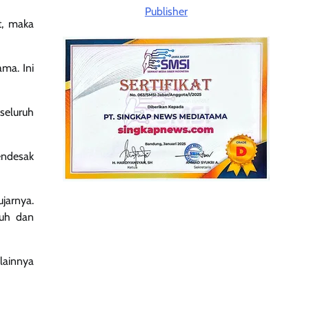
t, maka
ama. Ini
seluruh
endesak
ujarnya.
ruh dan
lainnya