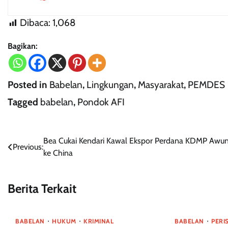
Dibaca:
1,068
Bagikan:
Posted in
Babelan
,
Lingkungan
,
Masyarakat
,
PEMDES
Tagged
babelan
,
Pondok AFI
Navigasi
Bea Cukai Kendari Kawal Ekspor Perdana KDMP Awun
Previous:
ke China
pos
Berita Terkait
BABELAN
HUKUM
KRIMINAL
BABELAN
PERI