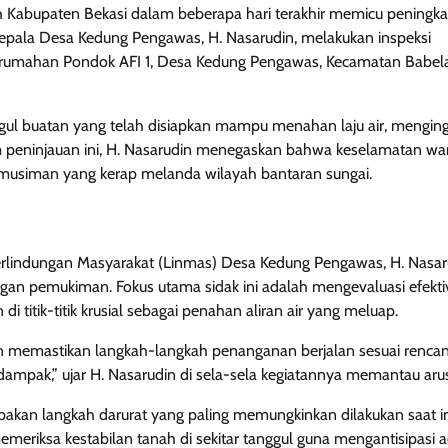
h Kabupaten Bekasi dalam beberapa hari terakhir memicu peningk
t, Kepala Desa Kedung Pengawas, H. Nasarudin, melakukan inspeksi
 Perumahan Pondok AFI 1, Desa Kedung Pengawas, Kecamatan Babel
nggul buatan yang telah disiapkan mampu menahan laju air, mengin
am peninjauan ini, H. Nasarudin menegaskan bahwa keselamatan wa
r musiman yang kerap melanda wilayah bantaran sungai.
rlindungan Masyarakat (Linmas) Desa Kedung Pengawas, H. Nasar
gan pemukiman. Fokus utama sidak ini adalah mengevaluasi efektiv
titik-titik krusial sebagai penahan aliran air yang meluap.
dan memastikan langkah-langkah penanganan berjalan sesuai rencan
ampak,” ujar H. Nasarudin di sela-sela kegiatannya memantau arus 
akan langkah darurat yang paling memungkinkan dilakukan saat in
emeriksa kestabilan tanah di sekitar tanggul guna mengantisipasi 