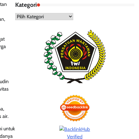
atan
Kategori
Kategori
an,
gat
rga
udin
itas
a,
air.
i untuk
adanya