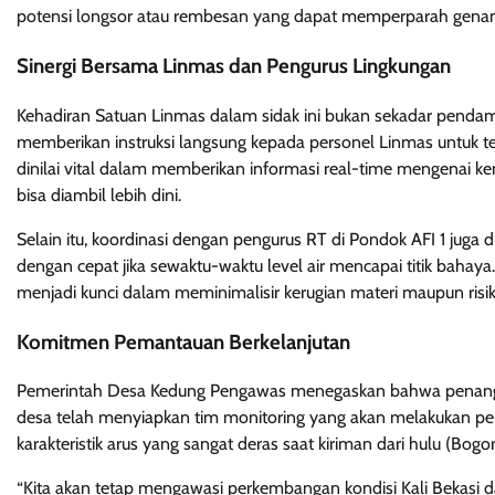
potensi longsor atau rembesan yang dapat memperparah genan
Sinergi Bersama Linmas dan Pengurus Lingkungan
Kehadiran Satuan Linmas dalam sidak ini bukan sekadar pendam
memberikan instruksi langsung kepada personel Linmas untuk te
dinilai vital dalam memberikan informasi real-time mengenai ke
bisa diambil lebih dini.
Selain itu, koordinasi dengan pengurus RT di Pondok AFI 1 juga d
dengan cepat jika sewaktu-waktu level air mencapai titik bahay
menjadi kunci dalam meminimalisir kerugian materi maupun risik
Komitmen Pemantauan Berkelanjutan
Pemerintah Desa Kedung Pengawas menegaskan bahwa penangana
desa telah menyiapkan tim monitoring yang akan melakukan peman
karakteristik arus yang sangat deras saat kiriman dari hulu (Bogor)
“Kita akan tetap mengawasi perkembangan kondisi Kali Bekasi 