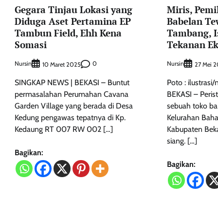
Gegara Tinjau Lokasi yang
Miris, Pemi
Diduga Aset Pertamina EP
Babelan Te
Tambun Field, Ehh Kena
Tambang, Is
Somasi
Tekanan E
Nursin
0
Nursin
10 Maret 2025
27 Mei 
SINGKAP NEWS | BEKASI – Buntut
Poto : ilustras
permasalahan Perumahan Cavana
BEKASI – Peristi
Garden Village yang berada di Desa
sebuah toko b
Kedung pengawas tepatnya di Kp.
Kelurahan Baha
Kedaung RT 007 RW 002 […]
Kabupaten Beka
siang. […]
Bagikan:
Bagikan: