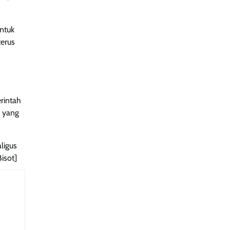
ntuk
erus
rintah
n yang
ligus
isot]