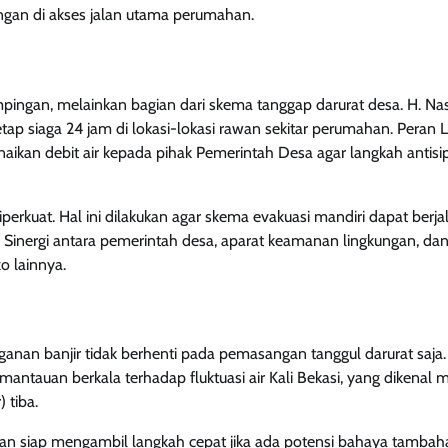
gan di akses jalan utama perumahan.
pingan, melainkan bagian dari skema tanggap darurat desa. H. Na
tap siaga 24 jam di lokasi-lokasi rawan sekitar perumahan. Peran 
naikan debit air kepada pihak Pemerintah Desa agar langkah antisi
iperkuat. Hal ini dilakukan agar skema evakuasi mandiri dapat berja
a. Sinergi antara pemerintah desa, aparat keamanan lingkungan, da
o lainnya.
n banjir tidak berhenti pada pemasangan tanggul darurat saja.
tauan berkala terhadap fluktuasi air Kali Bekasi, yang dikenal m
 tiba.
dan siap mengambil langkah cepat jika ada potensi bahaya tambaha