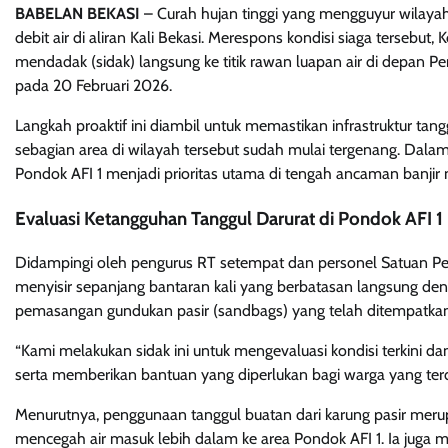
BABELAN BEKASI
– Curah hujan tinggi yang mengguyur wilaya
debit air di aliran Kali Bekasi. Merespons kondisi siaga tersebu
mendadak (sidak) langsung ke titik rawan luapan air di depan
pada 20 Februari 2026.
Langkah proaktif ini diambil untuk memastikan infrastruktur ta
sebagian area di wilayah tersebut sudah mulai tergenang. Dal
Pondok AFI 1 menjadi prioritas utama di tengah ancaman banji
Evaluasi Ketangguhan Tanggul Darurat di Pondok AFI 1
Didampingi oleh pengurus RT setempat dan personel Satuan Pe
menyisir sepanjang bantaran kali yang berbatasan langsung den
pemasangan gundukan pasir (sandbags) yang telah ditempatkan di 
“Kami melakukan sidak ini untuk mengevaluasi kondisi terkini 
serta memberikan bantuan yang diperlukan bagi warga yang terd
Menurutnya, penggunaan tanggul buatan dari karung pasir merup
mencegah air masuk lebih dalam ke area Pondok AFI 1. Ia juga m