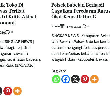
lik Toko Di
Polsek Babelan Berhasil
was Terikat
Gagalkan Peredaran Ratu
tri Kritis Akibat
Obat Keras Daftar G
konomi
Nursin
0
12 Mei 2026
0
2026
SINGKAP NEWS | Kabupaten Bekas
i/net SINGKAP NEWS |
Unit Reskrim Polsek Babelan kemba
wa tragis terjadi di
berhasil mengungkap kasus pereda
angunan kawasan
obat keras/bebas terbatas tanpa izi
gia, Kecamatan Babelan,
wilayah hukum Kabupaten Bekasi. [
si, Rabu (27/5/2026)
Bagikan: