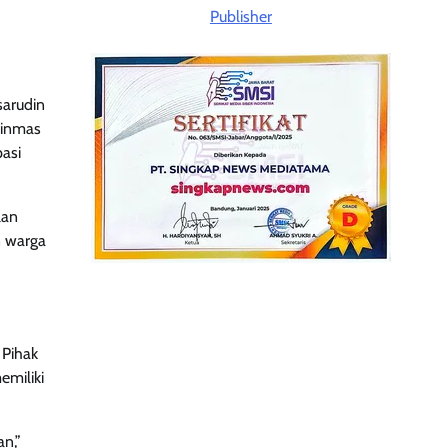
sarudin
Linmas
pasi
lan
n warga
 Pihak
emiliki
n,”