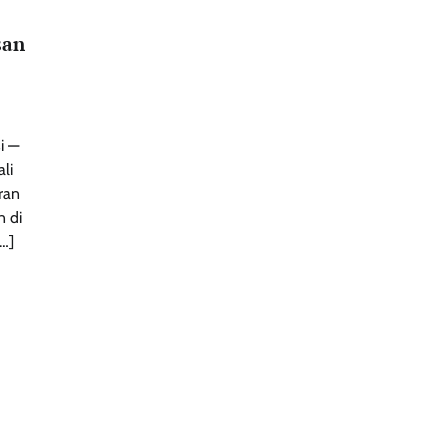
san
i —
li
ran
n di
…]