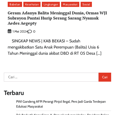
Babelan
Kesehatan
Lingkungan
Masyarakat
Sosial
Geram Adanya Balita Meninggal Dunia, Ormas WJI
Subrayon Pantai Hurip Serang Sarang Nyamuk
Aedes Aegepty
0
1 Mei 2024
SINGKAP NEWS | KAB BEKASI – Sudah
mengakibatkan Satu Anak Perempuan (Balita) Usia 6
Tahun Meninggal dunia akibat DBD di RT 05 Desa […]
Cari
untuk:
Terbaru
PWI Gandeng AFPI Perangi Pinjol Ilegal, Pers Jadi Garda Terdepan
Edukasi Masyarakat