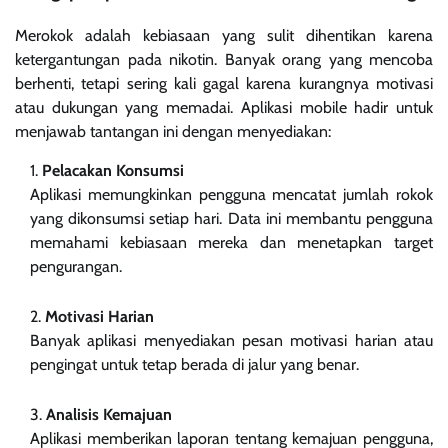
Merokok adalah kebiasaan yang sulit dihentikan karena
ketergantungan pada nikotin. Banyak orang yang mencoba
berhenti, tetapi sering kali gagal karena kurangnya motivasi
atau dukungan yang memadai. Aplikasi mobile hadir untuk
menjawab tantangan ini dengan menyediakan:
Pelacakan Konsumsi
Aplikasi memungkinkan pengguna mencatat jumlah rokok
yang dikonsumsi setiap hari. Data ini membantu pengguna
memahami kebiasaan mereka dan menetapkan target
pengurangan.
Motivasi Harian
Banyak aplikasi menyediakan pesan motivasi harian atau
pengingat untuk tetap berada di jalur yang benar.
Analisis Kemajuan
Aplikasi memberikan laporan tentang kemajuan pengguna,