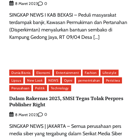
0
8 Maret 2023
SINGKAP NEWS I KAB BEKASI – Peduli masyarakat
terdampak banjir, Kawasan Permukiman dan Pertanahan
(Disperkimtan) menyalurkan bantuan sembako di
Kampung Gedong Jaya, RT 09/04 Desa […]
Dunia Bisnis
Ekonomi
Entertainment
Fashion
Lifestyle
Lipsus
New Look
NEWS
Opini
pemerintahan
Peristiwa
Perusahaan
Politik
Technology
Dalam Rakernas 2023, SMSI Tegas Tolak Perpres
Publisher Right
0
8 Maret 2023
SINGKAP NEWS | JAKARTA – Semua perusahaan pers
media siber yang tergabung dalam Serikat Media Siber