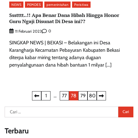
NEWS
PEMDES
pemerintahan
Peristiwa
Ssstttt..!! Apa Benar Dana Hibah Hingga Honor
Guru Ngaji Disunat Di Desa ini??
0
11 Februari 2023
SINGKAP NEWS | BEKASI – Belakangan ini Desa
Karangharja Kecamatan Pebayuran Kabupaten Bekasi
diterpa kabar miring tentang adanya dugaan
penyalahgunaan dana hibah bantuan 1 milyar […]
Paginasi
1
…
77
78
79
80
pos
Cari
untuk:
Terbaru