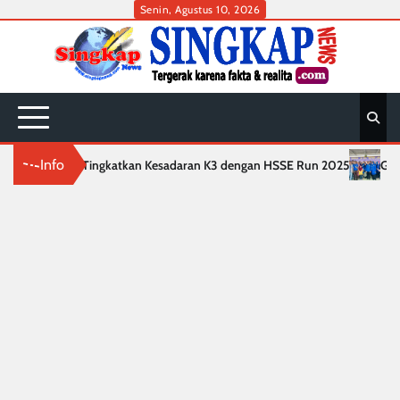
Skip
Senin, Agustus 10, 2026
to
content
Info
Tingkatkan Kesadaran K3 dengan HSSE Run 2025
Gebyar Semarak H