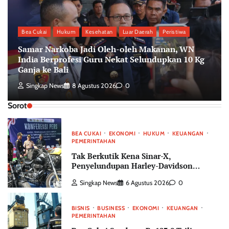
Bea Cukai
Hukum
Kesehatan
Luar Daerah
Peristiwa
Samar Narkoba Jadi Oleh-oleh Makanan, WN
India Berprofesi Guru Nekat Selundupkan 10 Kg
Ganja ke Bali
Singkap News
8 Agustus 2026
0
Sorot
BEA CUKAI
EKONOMI
HUKUM
KEUANGAN
PEMERINTAHAN
Tak Berkutik Kena Sinar-X,
Penyelundupan Harley-Davidson
Bekas Asal China Digulung Bea Cukai
Singkap News
6 Agustus 2026
0
Tanjung Priok
BISNIS
BUSINESS
EKONOMI
KEUANGAN
PEMERINTAHAN