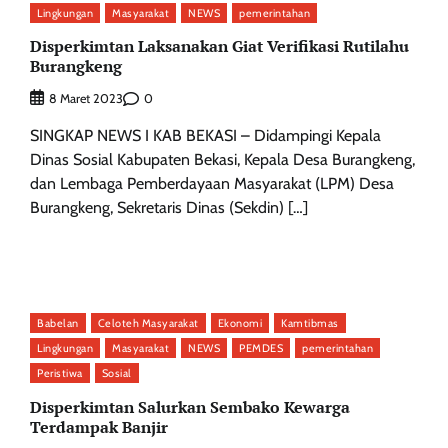
Lingkungan
Masyarakat
NEWS
pemerintahan
Disperkimtan Laksanakan Giat Verifikasi Rutilahu
Burangkeng
0
8 Maret 2023
SINGKAP NEWS I KAB BEKASI – Didampingi Kepala
Dinas Sosial Kabupaten Bekasi, Kepala Desa Burangkeng,
dan Lembaga Pemberdayaan Masyarakat (LPM) Desa
Burangkeng, Sekretaris Dinas (Sekdin) […]
Babelan
Celoteh Masyarakat
Ekonomi
Kamtibmas
Lingkungan
Masyarakat
NEWS
PEMDES
pemerintahan
Peristiwa
Sosial
Disperkimtan Salurkan Sembako Kewarga
Terdampak Banjir