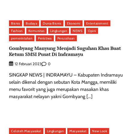
Bisnis
Budaya
Dunia Bisnis
Ekonomi
Entertainment
Fashion
Komunitas
Lingkungan
NEWS
Opini
pemerintahan
Peristiwa
Perusahaan
Gombyang Manyung Menjadi Suguhan Khas Buat
Ketum SMSI Pusat Di Indramayu
0
12 Februari 2023
SINGKAP NEWS | INDRAMAYU – Kabupaten Indramayu
selain dikenal dengan sebutan Kota Mangga, memiliki
menu favorit yang juga merupakan masakan khas
masyarakat nelayan yakni Gombyang […]
Celoteh Masyarakat
Lingkungan
Masyarakat
New Look