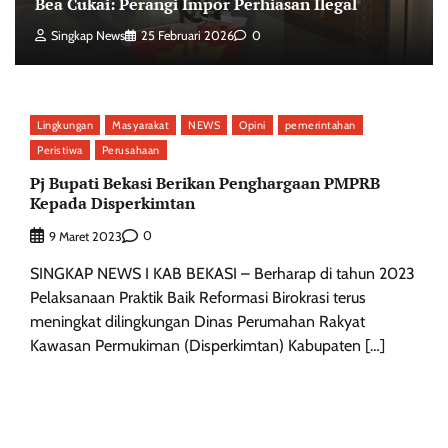
Bea Cukai: Perangi Impor Perhiasan Ilegal
Singkap News
25 Februari 2026
0
Lingkungan
Masyarakat
NEWS
Opini
pemerintahan
Peristiwa
Perusahaan
Pj Bupati Bekasi Berikan Penghargaan PMPRB
Kepada Disperkimtan
0
9 Maret 2023
SINGKAP NEWS I KAB BEKASI – Berharap di tahun 2023
Pelaksanaan Praktik Baik Reformasi Birokrasi terus
meningkat dilingkungan Dinas Perumahan Rakyat
Kawasan Permukiman (Disperkimtan) Kabupaten […]