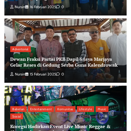
Nursin
16 Februari 2025
0
Advertorial
Dewan Fraksi Partai PKB Dapil 6 Jaya Marjaya
Gelar Reses di Gedung Serba Guna Kalendrowak
Nursin
15 Februari 2025
0
Babelan
Entertainment
Komunitas
Lifestyle
Music
Sosial
Koregsi Hadirkan Event Live Music Reggae &