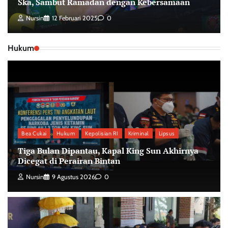
Ska, Sambut Ramadan dengan Kebersamaan
Nursin
12 Februari 2025
0
Hukum
Bea Cukai
Hukum
Kepolisian RI
Kriminal
Lipsus
Tiga Bulan Dipantau, Kapal King Sun Akhirnya
Dicegat di Perairan Bintan
Nursin
9 Agustus 2026
0