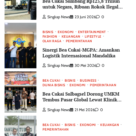
Bea Cukai Sumbang Rp123,8 Triliun
untuk Negara, Ribuan Rokok Ilegal
dan 3,81 Ton Narkotika Berhasil
Singkap News
23 Juni 2026
0
Digagalkan
BISNIS
EKONOMI
ENTERTAINMENT
FASHION
KEUANGAN
LIFESTYLE
OLAH RAGA
PEMERINTAHAN
Sinergi Bea Cukai-MGPA: Amankan
Logistik Internasional Mandalika
Singkap News
30 Mei 2026
0
BEA CUKAI
BISNIS
BUSINESS
DUNIA BISNIS
EKONOMI
PEMERINTAHAN
Bea Cukai Sulbagsel Dorong UMKM
Tembus Pasar Global Lewat Klinik
Ekspor dan Bazar Produk Lokal
Singkap News
21 Mei 2026
0
BEA CUKAI
BISNIS
EKONOMI
KEUANGAN
PEMERINTAHAN