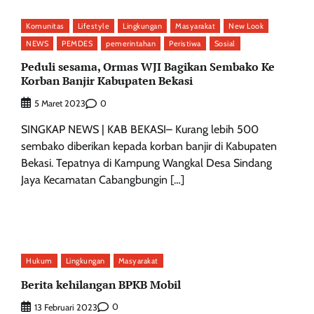
Komunitas
Lifestyle
Lingkungan
Masyarakat
New Look
NEWS
PEMDES
pemerintahan
Peristiwa
Sosial
Peduli sesama, Ormas WJI Bagikan Sembako Ke
Korban Banjir Kabupaten Bekasi
0
5 Maret 2023
SINGKAP NEWS | KAB BEKASI– Kurang lebih 500
sembako diberikan kepada korban banjir di Kabupaten
Bekasi. Tepatnya di Kampung Wangkal Desa Sindang
Jaya Kecamatan Cabangbungin […]
Hukum
Lingkungan
Masyarakat
Berita kehilangan BPKB Mobil
0
13 Februari 2023